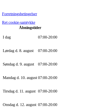
Forretningsbetingelser
Ret cookie-samtykke
Åbningstider
I dag
0
7
:
0
0
-
20
:
0
0
Lørdag d. 8. august
0
7
:
0
0
-
20
:
0
0
Søndag d. 9. august
0
7
:
0
0
-
20
:
0
0
Mandag d. 10. august
0
7
:
0
0
-
20
:
0
0
Tirsdag d. 11. august
0
7
:
0
0
-
20
:
0
0
Onsdag d. 12. august
0
7
:
0
0
-
20
:
0
0