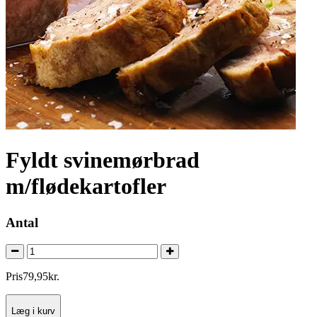
Fyldt svinemørbrad
m/flødekartofler
Antal
Pris
79
,
95
kr.
Læg i kurv