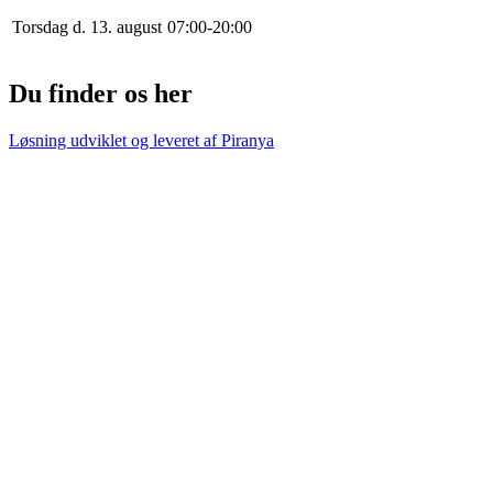
Torsdag d. 13. august
0
7
:
0
0
-
20
:
0
0
Du finder os her
Løsning udviklet og leveret af
Piranya