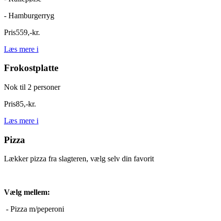
- Hamburgerryg
Pris
559
,
-
kr.
Læs mere
i
Frokostplatte
Nok til 2 personer
Pris
85
,
-
kr.
Læs mere
i
Pizza
Lækker pizza fra slagteren, vælg selv din favorit
Vælg mellem:
- Pizza m/peperoni