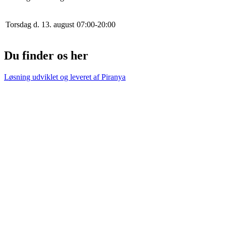
Torsdag d. 13. august
0
7
:
0
0
-
20
:
0
0
Du finder os her
Løsning udviklet og leveret af
Piranya