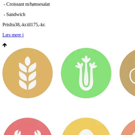
- Croissant m/hønsesalat
- Sandwich
Pris
fra
38
,
-
kr.
til
175
,
-
kr.
Læs mere
i