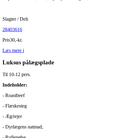
Slagter / Deli
28403616
Pris
30
,
-
kr.
Læs mere
i
Luksus pålægsplade
Til 10-12 pers.
Indeholder:
- Roastbeef
- Flæskesteg
- Æg/rejer
- Dyrlægens natmad,
- Rullepølse