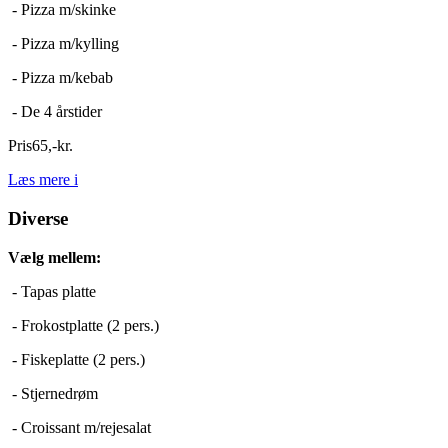
- Pizza m/skinke
- Pizza m/kylling
- Pizza m/kebab
- De 4 årstider
Pris
65
,
-
kr.
Læs mere
i
Diverse
Vælg mellem:
- Tapas platte
- Frokostplatte (2 pers.)
- Fiskeplatte (2 pers.)
- Stjernedrøm
- Croissant m/rejesalat