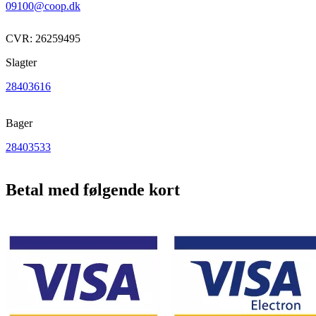
09100@coop.dk
CVR: 26259495
Slagter
28403616
Bager
28403533
Betal med følgende kort